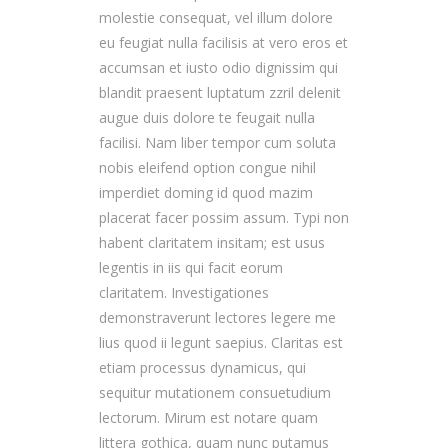
molestie consequat, vel illum dolore
eu feugiat nulla facilisis at vero eros et
accumsan et iusto odio dignissim qui
blandit praesent luptatum zzril delenit
augue duis dolore te feugait nulla
facilisi. Nam liber tempor cum soluta
nobis eleifend option congue nihil
imperdiet doming id quod mazim
placerat facer possim assum. Typi non
habent claritatem insitam; est usus
legentis in iis qui facit eorum
claritatem. Investigationes
demonstraverunt lectores legere me
lius quod ii legunt saepius. Claritas est
etiam processus dynamicus, qui
sequitur mutationem consuetudium
lectorum. Mirum est notare quam
littera gothica, quam nunc putamus