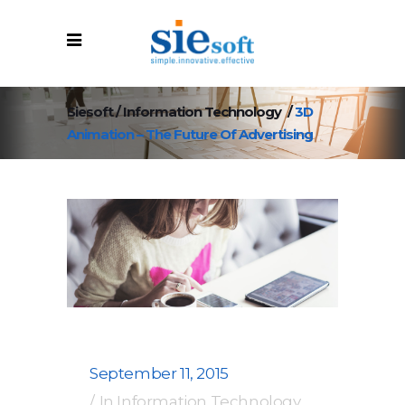
Siesoft
/
Information Technology
/
3D
Animation – The Future Of Advertising
September 11, 2015
In
Information Technology