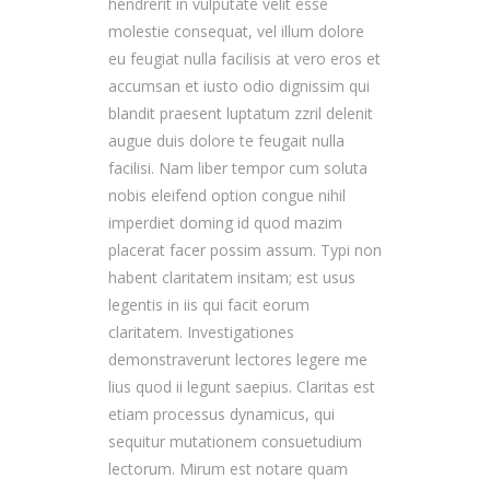
hendrerit in vulputate velit esse
molestie consequat, vel illum dolore
eu feugiat nulla facilisis at vero eros et
accumsan et iusto odio dignissim qui
blandit praesent luptatum zzril delenit
augue duis dolore te feugait nulla
facilisi. Nam liber tempor cum soluta
nobis eleifend option congue nihil
imperdiet doming id quod mazim
placerat facer possim assum. Typi non
habent claritatem insitam; est usus
legentis in iis qui facit eorum
claritatem. Investigationes
demonstraverunt lectores legere me
lius quod ii legunt saepius. Claritas est
etiam processus dynamicus, qui
sequitur mutationem consuetudium
lectorum. Mirum est notare quam