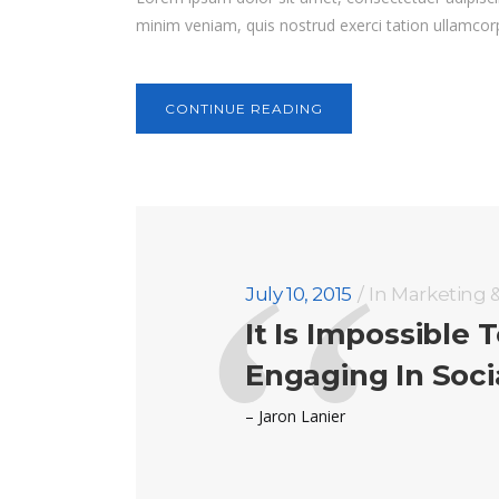
minim veniam, quis nostrud exerci tation ullamcorp
CONTINUE READING
July 10, 2015
In
Marketing 
It Is Impossible
Engaging In Soci
– Jaron Lanier