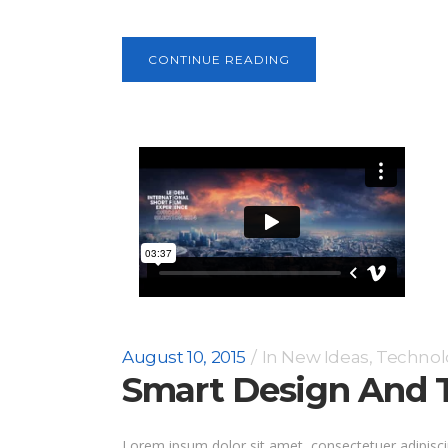
CONTINUE READING
August 10, 2015
In
New Ideas
,
Technol
Smart Design And T
Lorem ipsum dolor sit amet, consectetuer adipisci