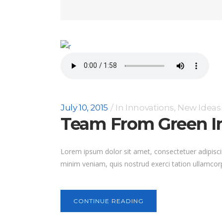
July 10, 2015
In
Innovations
,
New Ideas
Team From Green I
Lorem ipsum dolor sit amet, consectetuer adipisci
minim veniam, quis nostrud exerci tation ullamcorp
CONTINUE READING