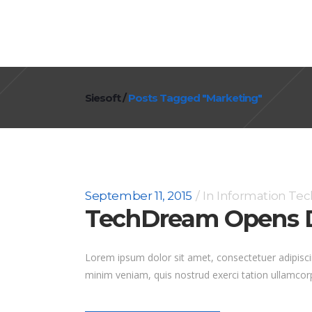
Siesoft
/
Posts Tagged "Marketing"
September 11, 2015
In
Information Te
TechDream Opens D
Lorem ipsum dolor sit amet, consectetuer adipisci
minim veniam, quis nostrud exerci tation ullamcorp