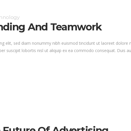
chnology
anding And Teamwork
ng elit, sed diam nonummy nibh euismod tincidunt ut laoreet dolore 
er suscipit lobortis nisl ut aliquip ex ea commodo consequat. Duis au
 Future Of Advertising