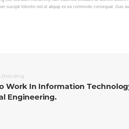
er suscipit lobortis nisl ut aliquip ex ea commodo consequat. Duis au
& Branding
 To Work In Information Technolo
al Engineering.