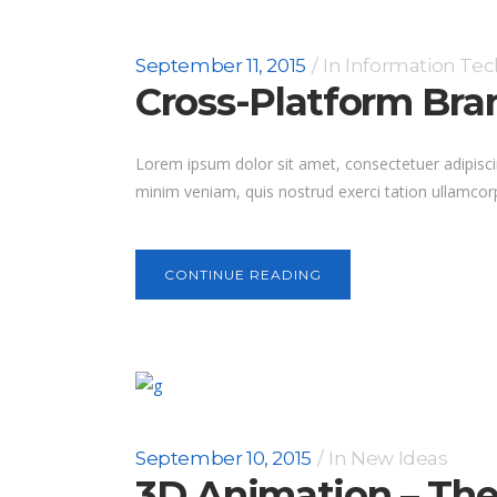
September 11, 2015
In
Information Te
Cross-Platform Br
Lorem ipsum dolor sit amet, consectetuer adipisci
minim veniam, quis nostrud exerci tation ullamcorp
CONTINUE READING
September 10, 2015
In
New Ideas
3D Animation – The