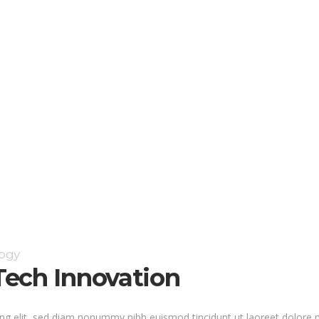
ogy
ech Innovation
ng elit, sed diam nonummy nibh euismod tincidunt ut laoreet dolore 