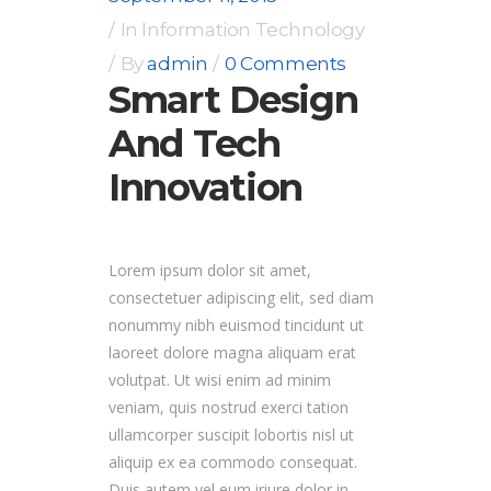
In
Information Technology
By
admin
0 Comments
Smart Design
And Tech
Innovation
Lorem ipsum dolor sit amet,
consectetuer adipiscing elit, sed diam
nonummy nibh euismod tincidunt ut
laoreet dolore magna aliquam erat
volutpat. Ut wisi enim ad minim
veniam, quis nostrud exerci tation
ullamcorper suscipit lobortis nisl ut
aliquip ex ea commodo consequat.
Duis autem vel eum iriure dolor in