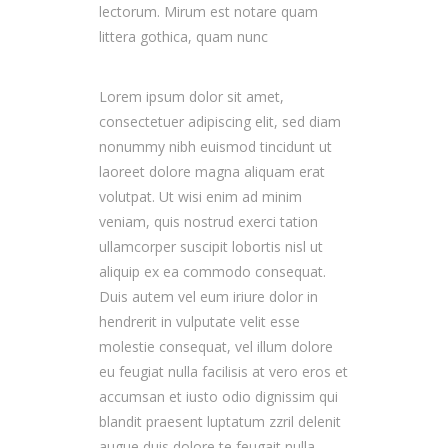
lectorum. Mirum est notare quam
littera gothica, quam nunc
Lorem ipsum dolor sit amet,
consectetuer adipiscing elit, sed diam
nonummy nibh euismod tincidunt ut
laoreet dolore magna aliquam erat
volutpat. Ut wisi enim ad minim
veniam, quis nostrud exerci tation
ullamcorper suscipit lobortis nisl ut
aliquip ex ea commodo consequat.
Duis autem vel eum iriure dolor in
hendrerit in vulputate velit esse
molestie consequat, vel illum dolore
eu feugiat nulla facilisis at vero eros et
accumsan et iusto odio dignissim qui
blandit praesent luptatum zzril delenit
augue duis dolore te feugait nulla