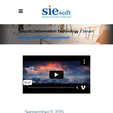
Siesoft
/
Information Technology
/
Smart
Design And Tech Innovation
September 11, 2015