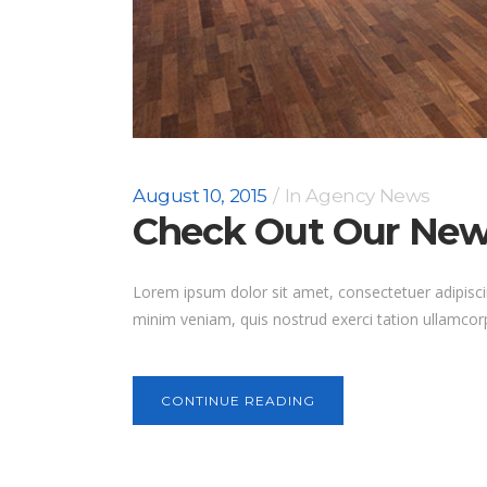
August 10, 2015
In
Agency News
Check Out Our New 
Lorem ipsum dolor sit amet, consectetuer adipisci
minim veniam, quis nostrud exerci tation ullamcorp
CONTINUE READING