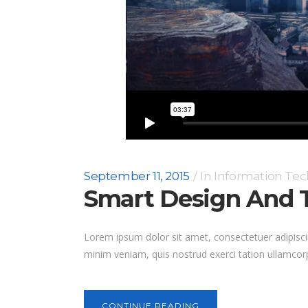
September 11, 2015
In
Information Te
Smart Design And T
Lorem ipsum dolor sit amet, consectetuer adipisci
minim veniam, quis nostrud exerci tation ullamcorp
CONTINUE READING