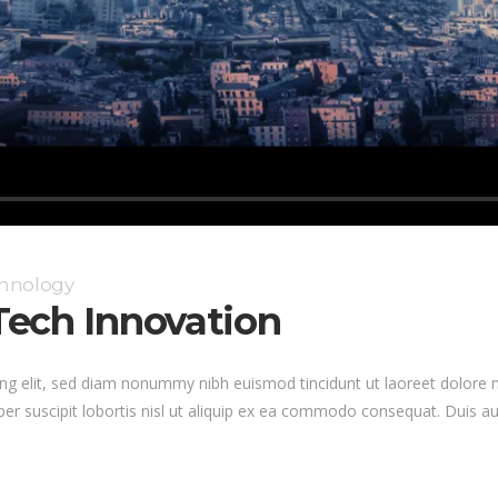
chnology
ech Innovation
ng elit, sed diam nonummy nibh euismod tincidunt ut laoreet dolore 
er suscipit lobortis nisl ut aliquip ex ea commodo consequat. Duis au