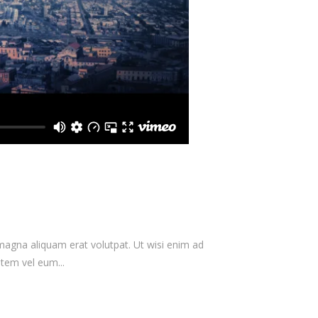
magna aliquam erat volutpat. Ut wisi enim ad
tem vel eum...