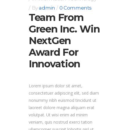
By
admin
0 Comments
Team From
Green Inc. Win
NextGen
Award For
Innovation
Lorem ipsum dolor sit amet,
consectetuer adipiscing elit, sed diam
nonummy nibh euismod tincidunt ut
laoreet dolore magna aliquam erat
volutpat. Ut wisi enim ad minim
veniam, quis nostrud exerci tation
ullamcorper suscipit lobortis nisl ut