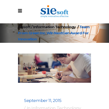
Siesoft
/
Information Technology
/
Team
From Green Inc. Win NextGen Award For
Innovation
September 11, 2015
In
Information Technology