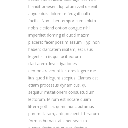
blandit praesent luptatum zzril delenit
augue duis dolore te feugait nulla
facilisi. Nam liber tempor cum soluta
nobis eleifend option congue nihil
imperdiet doming id quod mazim
placerat facer possim assum. Typi non
habent claritatem insitam; est usus
legentis in iis qui facit eorum
claritatem. Investigationes
demonstraverunt lectores legere me
lius quod ii legunt saepius. Claritas est
etiam processus dynamicus, qui
sequitur mutationem consuetudium
lectorum. Mirum est notare quam
littera gothica, quam nunc putamus
parum claram, anteposuerit litterarum
formas humanitatis per seacula
quarta decima et quinta decima.