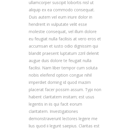
ullamcorper suscipit lobortis nisl ut
aliquip ex ea commodo consequat.
Duis autem vel eum iriure dolor in
hendrerit in vulputate velit esse
molestie consequat, vel illum dolore
eu feugiat nulla facilisis at vero eros et
accumsan et iusto odio dignissim qui
blandit praesent luptatum zzril delenit
augue duis dolore te feugait nulla
facilisi. Nam liber tempor cum soluta
nobis eleifend option congue nihil
imperdiet doming id quod mazim
placerat facer possim assum. Typi non
habent claritatem insitam; est usus
legentis in iis qui facit eorum
claritatem. Investigationes
demonstraverunt lectores legere me
lius quod ii legunt saepius. Claritas est