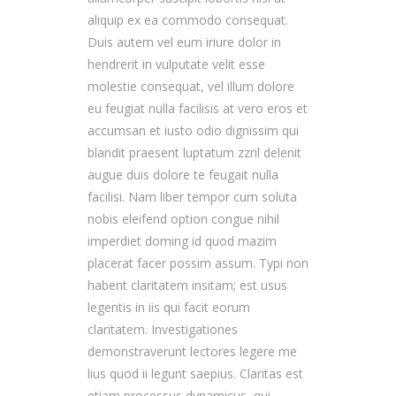
aliquip ex ea commodo consequat.
Duis autem vel eum iriure dolor in
hendrerit in vulputate velit esse
molestie consequat, vel illum dolore
eu feugiat nulla facilisis at vero eros et
accumsan et iusto odio dignissim qui
blandit praesent luptatum zzril delenit
augue duis dolore te feugait nulla
facilisi. Nam liber tempor cum soluta
nobis eleifend option congue nihil
imperdiet doming id quod mazim
placerat facer possim assum. Typi non
habent claritatem insitam; est usus
legentis in iis qui facit eorum
claritatem. Investigationes
demonstraverunt lectores legere me
lius quod ii legunt saepius. Claritas est
etiam processus dynamicus, qui